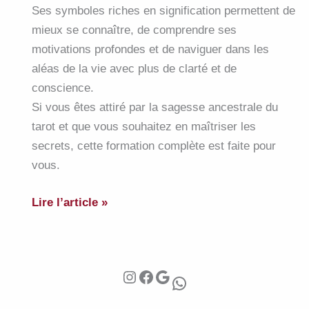
Ses symboles riches en signification permettent de
et
mieux se connaître, de comprendre ses
10
motivations profondes et de naviguer dans les
novembre
aléas de la vie avec plus de clarté et de
2024
conscience.
en
Si vous êtes attiré par la sagesse ancestrale du
présence
tarot et que vous souhaitez en maîtriser les
et
secrets, cette formation complète est faite pour
à
vous.
distance
Dévoilez
Lire l’article »
les
mystères
du
Instagram
Facebook
Google
tarot
WhatsApp
avec