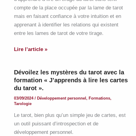
2025
compte de la place occupée par la lame de tarot
mais en faisant confiance à votre intuition et en
apprenant à identifier les relations qui existent
entre les lames de tarot de votre tirage.
Formation
Lire l’article »
« Les
aspects
Dévoilez les mystères du tarot avec la
lors
formation « J’apprends à lire les cartes
d’un
du tarot ».
tirage
03/09/2024
/
Développement personnel
,
Formations
,
du
Tarologie
tarot »,
Le tarot, bien plus qu’un simple jeu de cartes, est
les
un outil puissant d’introspection et de
dimanches
développement personnel.
3