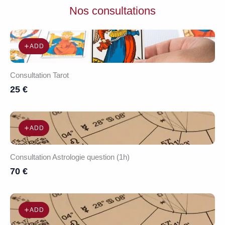
la
Nos consultations
formation
« J’apprends
ADD
à
lire
Consultation Tarot
les
25 €
cartes
du
tarot ».
ADD
Consultation Astrologie question (1h)
70 €
ADD