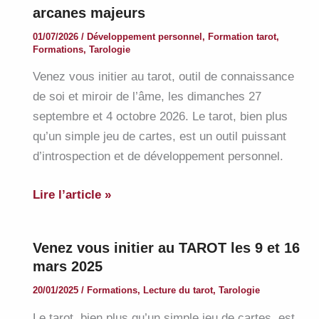
arcanes majeurs
01/07/2026
/
Développement personnel
,
Formation tarot
,
Formations
,
Tarologie
Venez vous initier au tarot, outil de connaissance
de soi et miroir de l’âme, les dimanches 27
septembre et 4 octobre 2026. Le tarot, bien plus
qu’un simple jeu de cartes, est un outil puissant
d’introspection et de développement personnel.
Découvrir
Lire l’article »
le
tarot
Venez vous initier au TAROT les 9 et 16
et
mars 2025
étudier
20/01/2025
/
Formations
,
Lecture du tarot
,
Tarologie
ses
arcanes
Le tarot, bien plus qu’un simple jeu de cartes, est