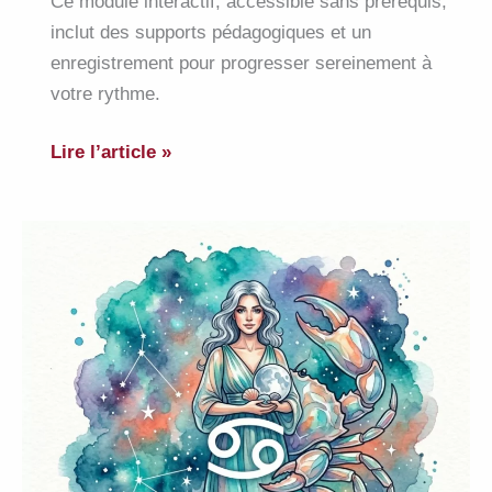
Ce module interactif, accessible sans prérequis,
inclut des supports pédagogiques et un
enregistrement pour progresser sereinement à
votre rythme.
Formation
Lire l’article »
astro
:
bases
du
Zodiaque
et
dominantes