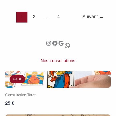
ami.es
GEMEAUX
1
2
…
4
Suivant
→
Instagram
Facebook
Google
WhatsApp
Nos consultations
ADD
Consultation Tarot
25 €