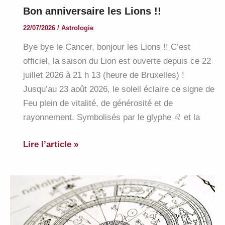
Bon anniversaire les Lions !!
22/07/2026
/
Astrologie
Bye bye le Cancer, bonjour les Lions !! C’est
officiel, la saison du Lion est ouverte depuis ce 22
juillet 2026 à 21 h 13 (heure de Bruxelles) !
Jusqu’au 23 août 2026, le soleil éclaire ce signe de
Feu plein de vitalité, de générosité et de
rayonnement. Symbolisés par le glyphe ♌︎ et la
Bon
Lire l’article »
anniversaire
les
Lions
!!