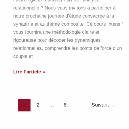
relationnelle ? Nous vous invitons à participer à
notre prochaine journée d’étude consacrée à la
synastrie et au thème composite. Ce cours intensif
vous fournira une méthodologie claire et
rigoureuse pour décoder les dynamiques
relationnelles, comprendre les points de force d’un
couple et
Cours
Lire l’article »
de
perfectionnement
:
L’Astrologie
1
2
…
6
Suivant
→
du
Couple
et