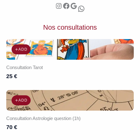
Instagram
Facebook
Google
WhatsApp
de
la
Relation
Nos consultations
(Synastrie
&
ADD
Thème
Composite)
Consultation Tarot
25 €
ADD
Consultation Astrologie question (1h)
70 €