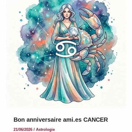
du
Zodiaque
et
dominantes
Bon anniversaire ami.es CANCER
21/06/2026
/
Astrologie