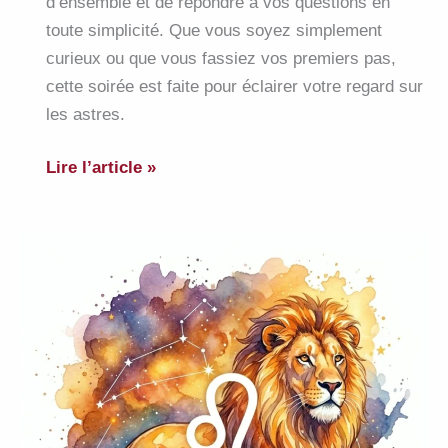
d’ensemble et de répondre à vos questions en
toute simplicité. Que vous soyez simplement
curieux ou que vous fassiez vos premiers pas,
cette soirée est faite pour éclairer votre regard sur
les astres.
Webinaire
Lire l’article »
gratuit
:
découverte
de
l’astrologie