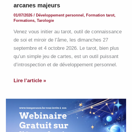
arcanes majeurs
01/07/2026
/
Développement personnel
,
Formation tarot
,
Formations
,
Tarologie
Venez vous initier au tarot, outil de connaissance
de soi et miroir de l’âme, les dimanches 27
septembre et 4 octobre 2026. Le tarot, bien plus
qu’un simple jeu de cartes, est un outil puissant
d’introspection et de développement personnel.
Découvrir
Lire l’article »
le
tarot
et
étudier
ses
arcanes