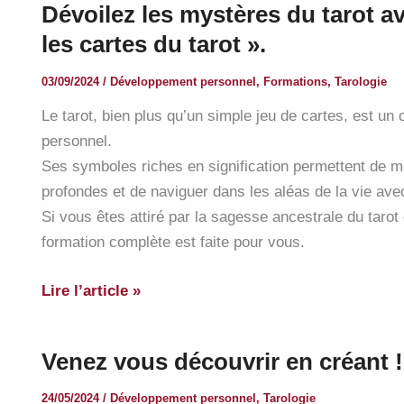
Dévoilez les mystères du tarot av
Énergétique
les cartes du tarot ».
:
Le
03/09/2024
/
Développement personnel
,
Formations
,
Tarologie
Mandala
Le tarot, bien plus qu’un simple jeu de cartes, est un
de
personnel.
Votre
Ses symboles riches en signification permettent de 
Thème
profondes et de naviguer dans les aléas de la vie ave
Astral
Si vous êtes attiré par la sagesse ancestrale du tarot
au
formation complète est faite pour vous.
Portugal
Dévoilez
Lire l’article »
les
mystères
Venez vous découvrir en créant !
du
tarot
24/05/2024
/
Développement personnel
,
Tarologie