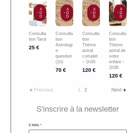
A
A
A
A
D
D
D
D
D
D
D
D
Consulta
Consulta
Consulta
Consulta
tion Tarot
tion
tion
tion
Astrologi
Thème
Thème
25 €
e
astral
astral de
question
complet
votre
(1h)
– 1h30
enfant –
1h30
70 €
120 €
120 €
Previous
1
2
Next
S'inscrire à la newsletter
E-MAIL
*