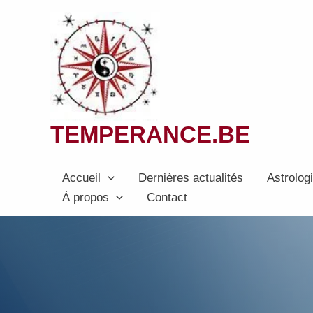
Aller
au
contenu
TEMPERANCE.BE
Accueil
Dernières actualités
Astrolog
À propos
Contact