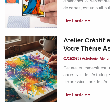
dimanches 27 septembre e
de cartes, est un outil p
Découvrir
Lire l’article »
le
tarot
Atelier Créatif
et
Votre Thème As
étudier
ses
01/12/2025
/
Astrologie
,
Atelier
arcanes
Cet atelier immersif est 
majeurs
ancestrale de l’Astrolog
l’expression libre de l’Art
Atelier
Lire l’article »
Créatif
et