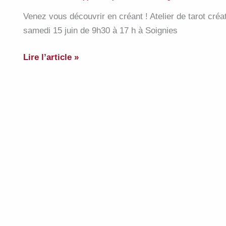
avec
Venez vous découvrir en créant ! Atelier de tarot créat
la
samedi 15 juin de 9h30 à 17 h à Soignies
formation
« J’apprends
Venez
Lire l’article »
à
vous
lire
découvrir
les
en
cartes
créant
du
!
tarot ».