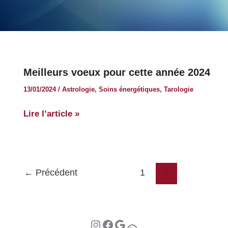
Meilleurs voeux pour cette année 2024
13/01/2024
/
Astrologie
,
Soins énergétiques
,
Tarologie
Meilleurs
Lire l’article »
voeux
pour
cette
année
←
Précédent
1
2
2024
Instagram
Facebook
Google