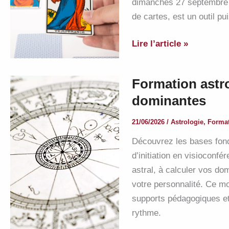
dimanches 27 septembre e
de cartes, est un outil p
Découvrir
Lire l’article »
le
tarot
Formation astr
et
dominantes
étudier
ses
21/06/2026
/
Astrologie
,
Forma
arcanes
Découvrez les bases fond
majeurs
d’initiation en visioconf
astral, à calculer vos d
votre personnalité. Ce mo
supports pédagogiques et
rythme.