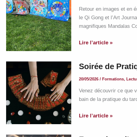
Couple
Retour en images et en é
et
le Qi Gong et l’Art Journ
de
magnifiques Mandalas C
la
Relation
Retour
Lire l’article »
(Synastrie
en
&
images
Thème
Soirée de Prati
sur
Composite)
l’Atelier
20/05/2026
/
Formations
,
Lectu
Mandala
Venez découvrir ce que vo
astral
bain de la pratique du taro
et
Qi
Soirée
Lire l’article »
Gong
de
au
Pratique
Portugal