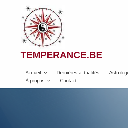
Aller
au
contenu
TEMPERANCE.BE
Accueil
Dernières actualités
Astrolog
À propos
Contact