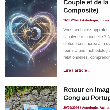
Couple et de la
la
Composite)
santé
26/05/2026
/
Astrologie
,
Forma
Vous souhaitez approfondir
l’analyse relationnelle ?
d’étude consacrée à la s
fournira une méthodologi
relationnelles, comprendr
Cours
Lire l’article »
de
perfectionnement
Retour en image
:
Gong au Portu
L’Astrologie
du
20/05/2026
/
Astrologie
,
Atelier