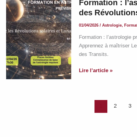
Formation : l’as
du
des Révolutions
Tarot
ce
01/04/2026
/
Astrologie
,
Forma
28
Formation : l’astrologie p
juin
Apprennez à maîtriser Les
2026
des Transits.
Formation
Lire l’article »
:
l’astrologie
prévisionnelle
par
1
2
3
l’étude
des
Révolutions