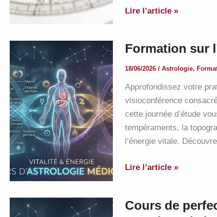
Formation
Lire l’article »
astro
:
Formation sur l’
bases
du
18/06/2026
/
Astrologie
,
Forma
Zodiaque
Approfondissez votre pra
et
visioconférence consacrée
dominantes
cette journée d’étude vou
tempéraments, la topogr
l’énergie vitale. Découv
Formation
Lire l’article »
sur
l’astrologie
Cours de perfe
et