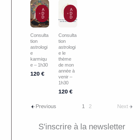
A
A
D
D
D
D
Consulta
Consulta
tion
tion
astrologi
astrologi
e
e le
karmiqu
thème
e – 1h30
de mon
année à
120 €
venir –
1h30
120 €
Previous
1
2
Next
S'inscrire à la newsletter