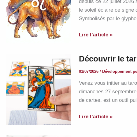
depuis ce 22 juillet 2026
le soleil éclaire ce signe
Symbolisés par le glyphe 
Bon
Lire l’article »
anniversaire
les
Découvrir le ta
Lions
!!
01/07/2026
/
Développement pe
Venez vous initier au taro
dimanches 27 septembre e
de cartes, est un outil p
Découvrir
Lire l’article »
le
tarot