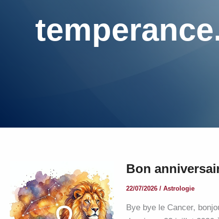
temperance
Bon anniversair
22/07/2026
/
Astrologie
Bye bye le Cancer, bonjour