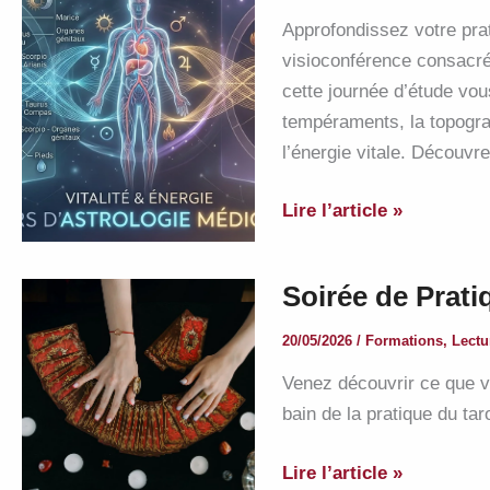
Zodiaque
Approfondissez votre pra
et
visioconférence consacrée
dominantes
cette journée d’étude vou
tempéraments, la topogr
l’énergie vitale. Découv
Formation
Lire l’article »
sur
l’astrologie
Soirée de Prati
et
la
20/05/2026
/
Formations
,
Lectu
santé
Venez découvrir ce que vo
bain de la pratique du taro
Soirée
Lire l’article »