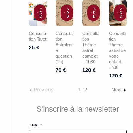
A
A
A
A
D
D
D
D
D
D
D
D
Consulta
Consulta
Consulta
Consulta
tion Tarot
tion
tion
tion
Astrologi
Thème
Thème
25 €
e
astral
astral de
question
complet
votre
(1h)
– 1h30
enfant –
1h30
70 €
120 €
120 €
Previous
1
2
Next
S'inscrire à la newsletter
E-MAIL
*