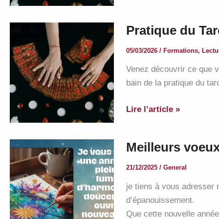
de
Pratique
Pratique du Tar
du
Tarot
05/03/2026
/
Formations
,
Lectu
ce
Venez découvrir ce que vo
28
bain de la pratique du taro
juin
2026
Pratique
Lire l’article »
du
Tarot
Meilleurs voeux
ce
12
21/12/2025
/
General
mars
je tiens à vous adresser
2026
d’épanouissement.
Que cette nouvelle année