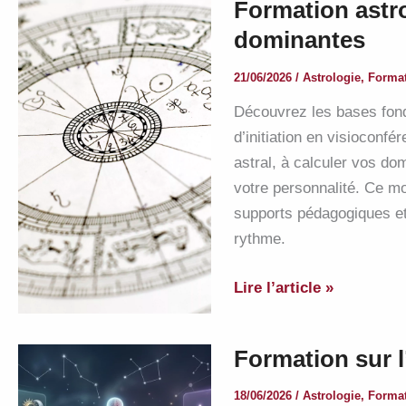
Formation astr
et
dominantes
étudier
ses
21/06/2026
/
Astrologie
,
Forma
arcanes
Découvrez les bases fond
majeurs
d’initiation en visioconf
astral, à calculer vos d
votre personnalité. Ce mo
supports pédagogiques et
rythme.
Formation
Lire l’article »
astro
:
Formation sur l’
bases
du
18/06/2026
/
Astrologie
,
Forma