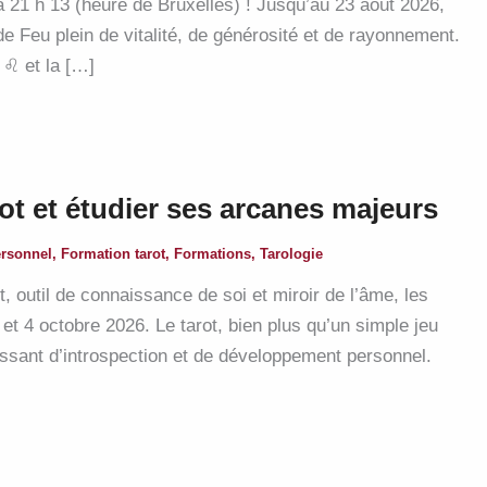
 à 21 h 13 (heure de Bruxelles) ! Jusqu’au 23 août 2026,
 de Feu plein de vitalité, de générosité et de rayonnement.
♌︎ et la […]
rot et étudier ses arcanes majeurs
rsonnel
,
Formation tarot
,
Formations
,
Tarologie
t, outil de connaissance de soi et miroir de l’âme, les
t 4 octobre 2026. Le tarot, bien plus qu’un simple jeu
uissant d’introspection et de développement personnel.