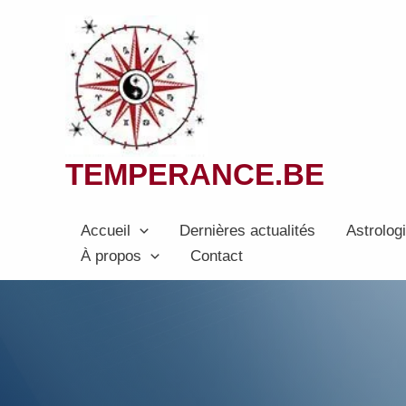
Aller
au
contenu
TEMPERANCE.BE
Accueil
Dernières actualités
Astrolog
À propos
Contact