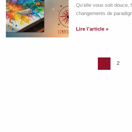
Qu’elle vous soit douce,
changements de paradigme
Meilleurs
Lire l’article »
voeux
pour
2026
!!
1
2