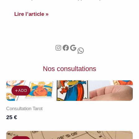
Découvrir
Lire l’article »
le
tarot
et
Instagram
Facebook
Google
étudier
WhatsApp
ses
arcanes
Nos consultations
majeurs
ADD
Consultation Tarot
25 €