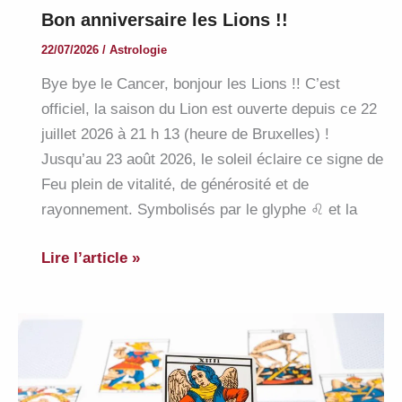
Bon anniversaire les Lions !!
22/07/2026
/
Astrologie
Bye bye le Cancer, bonjour les Lions !! C’est
officiel, la saison du Lion est ouverte depuis ce 22
juillet 2026 à 21 h 13 (heure de Bruxelles) !
Jusqu’au 23 août 2026, le soleil éclaire ce signe de
Feu plein de vitalité, de générosité et de
rayonnement. Symbolisés par le glyphe ♌︎ et la
Bon
Lire l’article »
anniversaire
les
Lions
!!