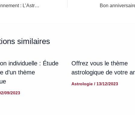
Cours de perfectionnement : L’Astrologie du Couple et de la Relation (Synastrie & Thème Composite)
Bon anniversai
ions similaires
on individuelle : Étude
Offrez vous le thème
e d’un thème
astrologique de votre 
que
Astrologie
/
13/12/2023
02/09/2023