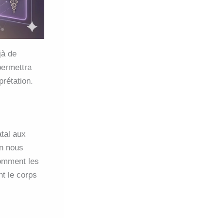
jà de
permettra
prétation.
atal aux
En nous
comment les
nt le corps