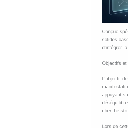
Conçue spéci
solides bas
d’intégrer l
Objectifs e
L’objectif d
manifestati
appuyant sur
déséquilibr
cherche str
Lors de cett