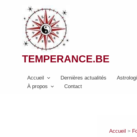
Aller
au
contenu
TEMPERANCE.BE
Accueil
Dernières actualités
Astrolog
À propos
Contact
Accueil
F