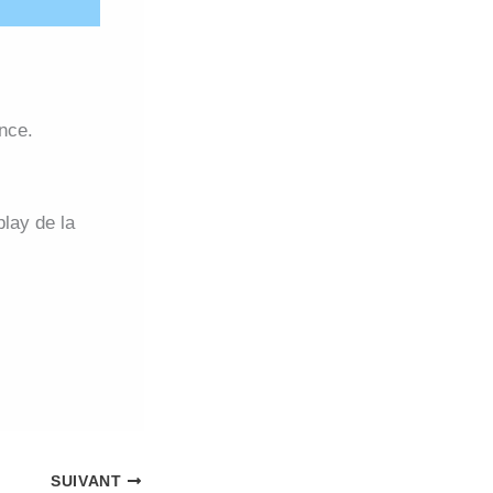
nce.
lay de la
SUIVANT