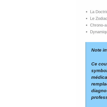
La Doctr
Le Zodia
Chrono-as
Dynamiqu
Note im
Ce cou
symbol
médical
rempla
diagnos
profes